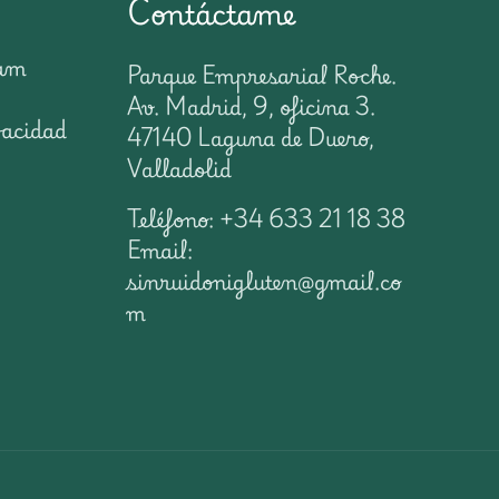
Contáctame
ram
Parque Empresarial Roche.
Av. Madrid, 9, oficina 3.
vacidad
47140 Laguna de Duero,
Valladolid
Teléfono: +34 633 21 18 38
Email:
sinruidonigluten@gmail.co
m