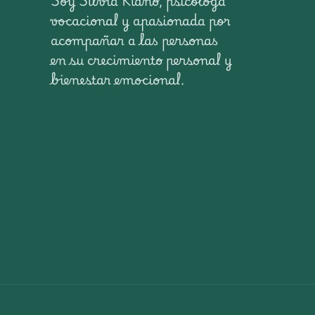
Soy Silvia Riaño, psicóloga
vocacional y apasionada por
acompañar a las personas
en su crecimiento personal y
bienestar emocional.